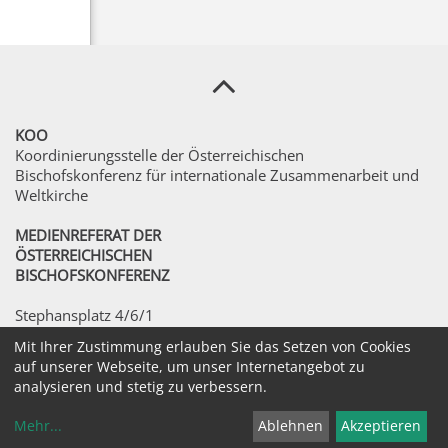
KOO
Koordinierungsstelle der Österreichischen
Bischofskonferenz für internationale Zusammenarbeit und
Weltkirche
MEDIENREFERAT DER
ÖSTERREICHISCHEN
BISCHOFSKONFERENZ
Stephansplatz 4/6/1
A-1010 Wien
Mit Ihrer Zustimmung erlauben Sie das Setzen von Cookies
auf unserer Webseite, um unser Internetangebot zu
©2026 Medienreferat der Österreichischen
analysieren und stetig zu verbessern.
Bischofskonferenz. Alle Rechte vorbehalten.
Mehr
...
Ablehnen
Akzeptieren