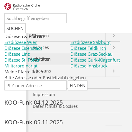
Startseite
Home
Themen
Diözesen &
Pfarren
Erzdiözese Wien
Erzdiözese Salzburg
Services
Diözese Eisenstadt
Diözese Feldkirch
Diözese Linz
Diözese Graz-Seckau
Aktivitäten
Diözese St. Pölten
Diözese Gurk-Klagenfurt
Militärordinariat
Diözese Innsbruck
Über uns
Meine Pfarre finden
Bitte Adresse oder Postleitzahl eingeben
EN|FR|ES
Impressum
KOO-Funk 04.12.2025
Datenschutz & Cookies
KOO-Funk 05.11.2025