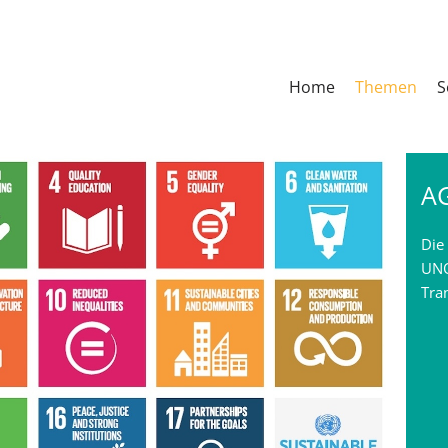
Home
Themen
S
A
Die
UNO
Tra