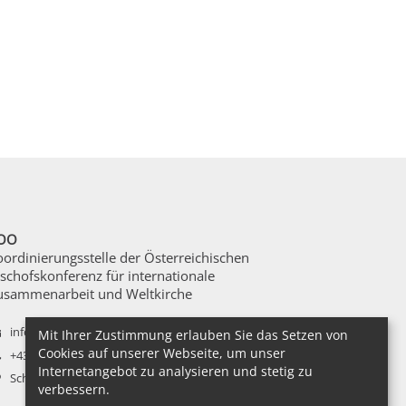
OO
oordinierungsstelle der Österreichischen
schofskonferenz für internationale
usammenarbeit und Weltkirche
info@koo.at
Mit Ihrer Zustimmung erlauben Sie das Setzen von
Cookies auf unserer Webseite, um unser
+43-(0)1-3170321
Internetangebot zu analysieren und stetig zu
Schottenring 35/DG ,1010 Wien
verbessern.