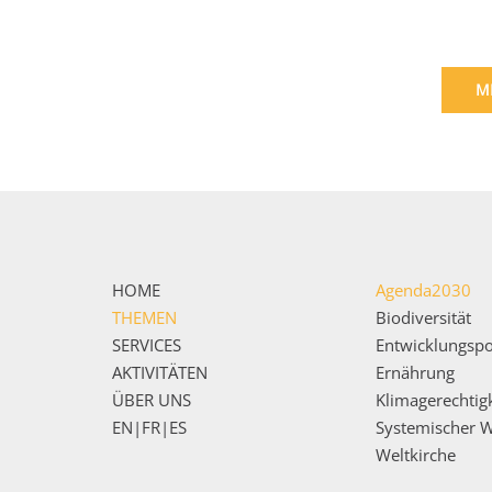
M
HOME
Agenda2030
THEMEN
Biodiversität
SERVICES
Entwicklungspol
AKTIVITÄTEN
Ernährung
ÜBER UNS
Klimagerechtigk
EN|FR|ES
Systemischer 
Weltkirche