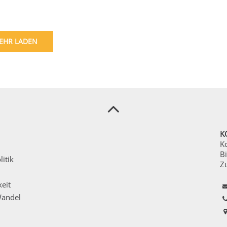
EHR LADEN
K
K
Bi
itik
Z
eit
Wandel