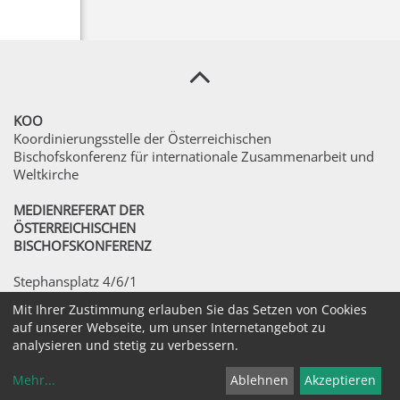
KOO
Koordinierungsstelle der Österreichischen
Bischofskonferenz für internationale Zusammenarbeit und
Weltkirche
MEDIENREFERAT DER
ÖSTERREICHISCHEN
BISCHOFSKONFERENZ
Stephansplatz 4/6/1
A-1010 Wien
Mit Ihrer Zustimmung erlauben Sie das Setzen von Cookies
auf unserer Webseite, um unser Internetangebot zu
©2026 Medienreferat der Österreichischen
analysieren und stetig zu verbessern.
Bischofskonferenz. Alle Rechte vorbehalten.
Mehr
...
Ablehnen
Akzeptieren