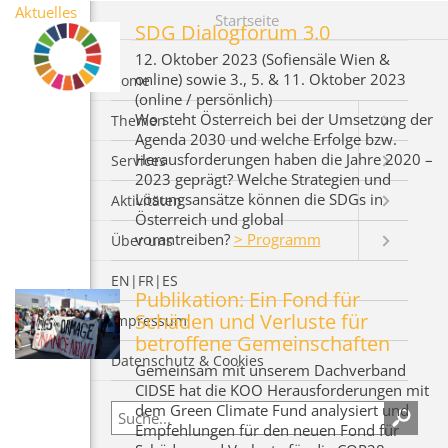
Aktuelles
Startseite
SDG Dialogforum 3.0
12. Oktober 2023 (Sofiensäle Wien &
online) sowie 3., 5. & 11. Oktober 2023
Home
(online / persönlich)
Wo steht Österreich bei der Umsetzung der
Themen
Agenda 2030 und welche Erfolge bzw.
Herausforderungen haben die Jahre 2020 –
Services
2023 geprägt? Welche Strategien und
Lösungsansätze können die SDGs in
Aktivitäten
Österreich und global
vorantreiben?
> Programm
Über uns
EN|FR|ES
Publikation: Ein Fond für
Schäden und Verluste für
Impressum
betroffene Gemeinschaften
Datenschutz & Cookies
Gemeinsam mit unserem Dachverband
CIDSE hat die KOO Herausforderungen mit
dem Green Climate Fund analysiert und
Empfehlungen für den neuen Fond für