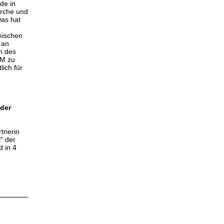
de in
irche und
Das hat
hischen
 an
n des
AM zu
ich für
 der
rtnerin
“ der
 in 4