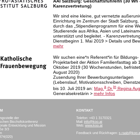
AAI Salzburg: GeschäftsführerIn (30 Wh 
Karenzvertretung)
Wir sind eine kleine, gut vernetzte außeruni
Einrichtung im Zentrum der Stadt Salzburg, 
durch das „Stipendienprogramm für eine We
Studierende aus Afrika, Asien und Lateinam
unterstützt und begleitet. - Karenzvertretung
Dienstbeginn 1. Mai 2019 > Details und Be
mehr
Wir suchen e
ine*n Referent*in
für Bildungs-
Projektarbeit der Aktion Familienfasttag ab 
Oktober 2019 (30 Wochenstunden, befristet 
August 2020)
Zusendung Ihrer Bewerbungsunterlagen
(Lebenslauf, Motivationsschreiben, Dienstz
a
in
bis 10. Juli 2019 an:
Mag.
Dr.
Regina Aug
Generalsekretärin >
mehr Infos
UM
KONTAKT
ngsstelle der
Telefon:
+43 1 3170321
ischen Bischofskonferenz
Mail:
info@koo.at
tionale Entwicklung und Mission
Web:
www.koo.at
ße 3/3
en
Feedback und Rückfragen:
s.raab@koo.a
874(020)