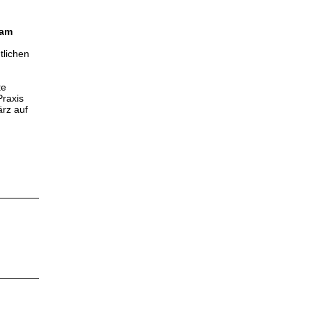
 am
tlichen
te
Praxis
ärz auf