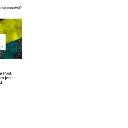
ichtig angezeigt?
rowser ansehen
e Post,
n jetzt
nd