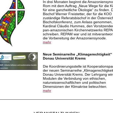
In drei Monaten beginnt die Amazoniensyno
Rom mit dem Auftrag „Neue Wege für die K
für eine ganzheitliche Ökologie“ zu finden. 
Bischof Werner Freistetter, der für die KOO
zuständige Referatsbischof in der Österreic
Bischofskonferenz, zum Anlass genommen,
Kardinal Cláudio Hummes, den Vorsitzende
pan-amazonischen Kirchennetzwerks REP
schreiben. REPAM war und ist mitverantwortl
die Vorbereitung der Amazoniensynode.
mehr
Neue Seminarreihe „Klimagerechtigkeit“
Donau Universität Krems
Die Koordinierungsstelle ist Kooperationspa
der neuen Seminarreihe „Klimagerechtigkeit
Donau Universität Krems. Der Lehrgang wird
Modulen die Verbindung von ethischen,
naturwissenschaftlichen und politischen
Dimensionen der Klimakrise beleuchten.
mehr