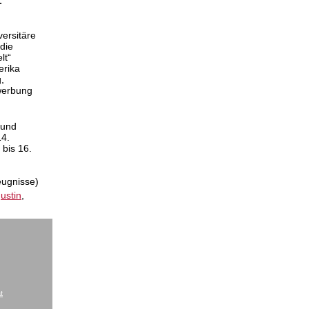
-
versitäre
die
lt“
erika
,
werbung
 und
14.
bis 16.
eugnisse)
ustin
,
t