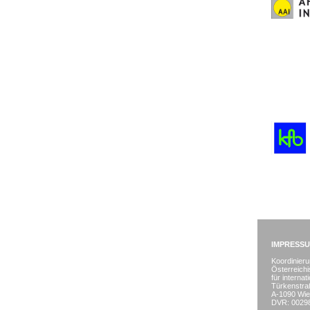
IMPRESS
Koordinieru
Österreich
für interna
Türkenstra
A-1090 Wi
DVR: 0029