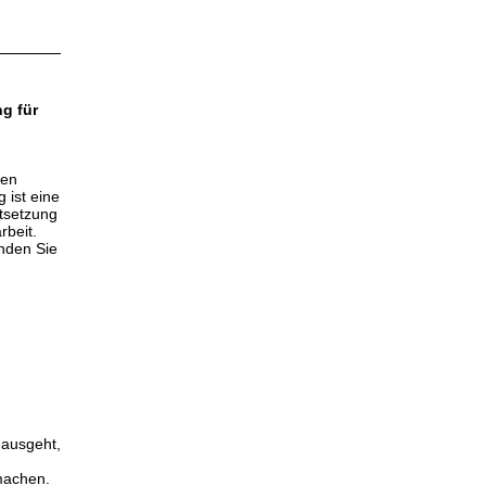
g für
ien
 ist eine
ktsetzung
rbeit.
nden Sie
 ausgeht,
machen.