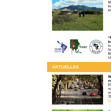
M
K
K
"
b
I
V
B
U
AKTUELLES
W
r
E
n
u
3
D