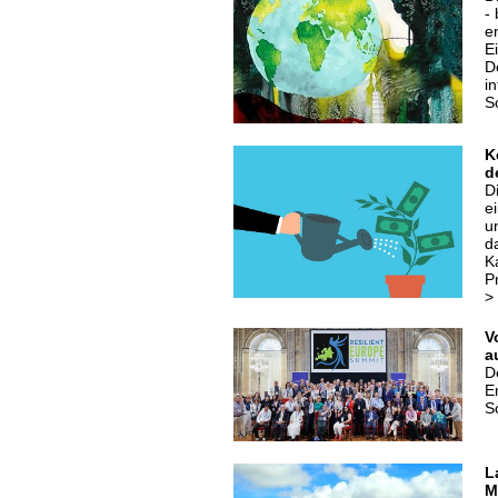
-
e
E
D
i
S
K
d
D
e
u
d
K
P
>
V
a
D
E
S
L
M