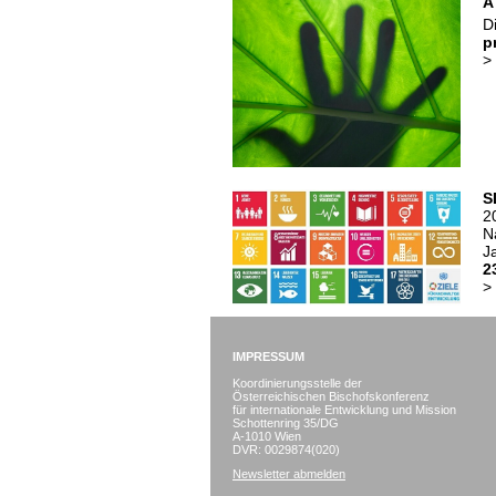
A
D
p
>
S
2
N
J
2
>
IMPRESSUM
Koordinierungsstelle der
Österreichischen Bischofskonferenz
für internationale Entwicklung und Mission
Schottenring 35/DG
A-1010 Wien
DVR: 0029874(020)
Newsletter abmelden